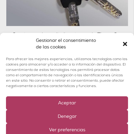
Comienzan las adjudicaciones de Thera Sur
Gestionar el consentimiento
Soc. Coop. M.
de las cookies
Para ofrecer las mejores experiencias, utilizamos tecnologías como las
cookies para almacenar y/o acceder a la información del dispositivo. El
consentimiento de estas tecnologías nos permitirá procesar datos
como el comportamiento de navegación o las identificaciones únicas
en este sitio. No consentir o retirar el consentimiento, puede afectar
negativamente a ciertas características y funciones.
POLÍTICA DE PRIVACIDAD
AVISO LEGAL
Aceptar
MAPA DEL SITIO
Denegar
Ver preferencias